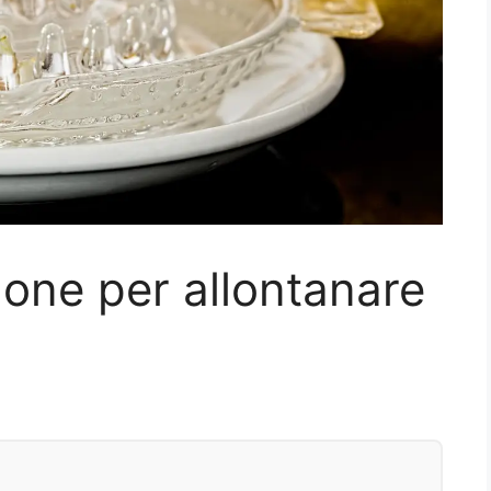
mone per allontanare
i