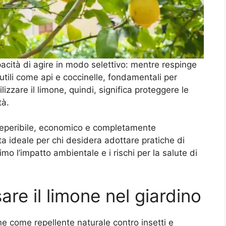
acità di agire in modo selettivo: mentre respinge
i utili come api e coccinelle, fondamentali per
ilizzare il limone, quindi, significa proteggere le
tà.
e reperibile, economico e completamente
a ideale per chi desidera adottare pratiche di
mo l’impatto ambientale e i rischi per la salute di
are il limone nel giardino
one come repellente naturale contro insetti e