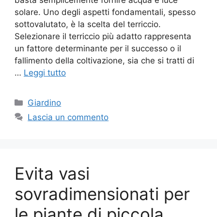
basta semplicemente fornire acqua e luce
solare. Uno degli aspetti fondamentali, spesso
sottovalutato, è la scelta del terriccio.
Selezionare il terriccio più adatto rappresenta
un fattore determinante per il successo o il
fallimento della coltivazione, sia che si tratti di
…
Leggi tutto
Categorie
Giardino
Lascia un commento
Evita vasi
sovradimensionati per
le piante di piccola